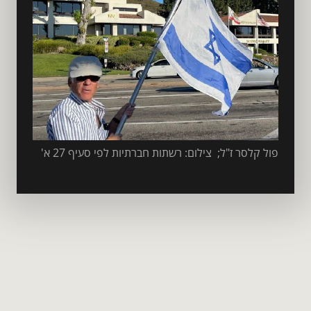
פול קלסר ז"ל;  צילום: רשתות חברתיות לפי סעיף 27 א'